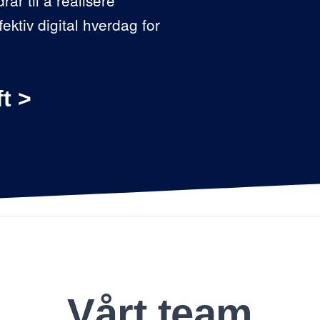
ktiv digital hverdag for
t >
Vårt team